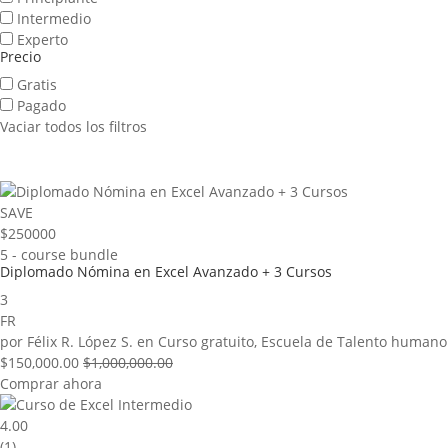
Intermedio
Experto
Precio
Gratis
Pagado
Vaciar todos los filtros
SAVE
$250000
5
- course bundle
Diplomado Nómina en Excel Avanzado + 3 Cursos
3
FR
por
Félix R. López S.
en
Curso gratuito
,
Escuela de Talento humano
$150,000.00
$1,000,000.00
Comprar ahora
4.00
(1)