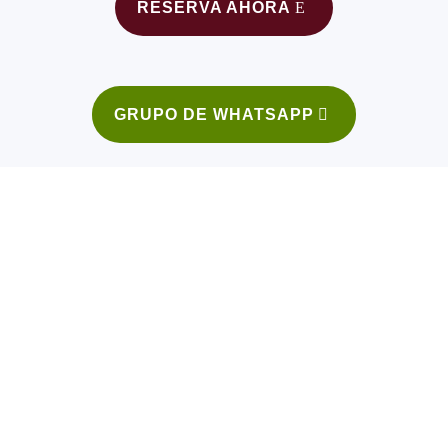
RESERVA AHORA
GRUPO DE WHATSAPP
Aprobecha el descuento por Pack
Día(s)
:
Hora(s)
:
Minuto(s)
: