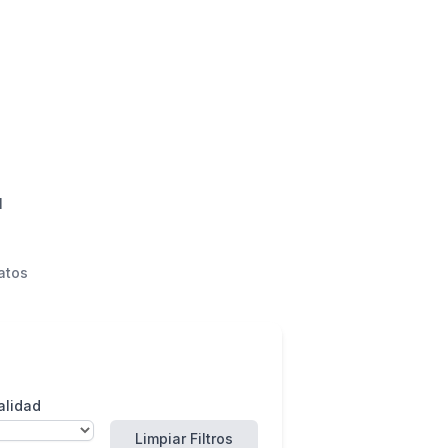
l
atos
alidad
.
Limpiar Filtros