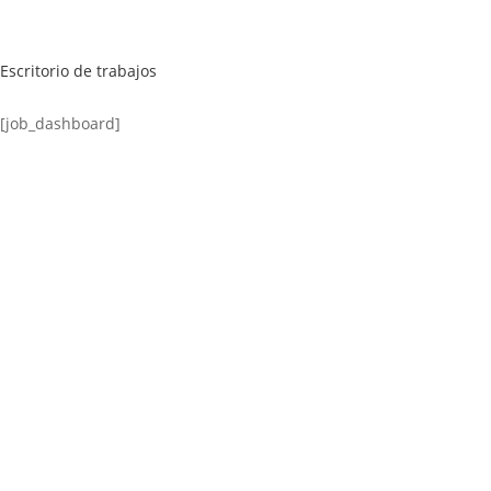
Escritorio de trabajos
[job_dashboard]
Félix López
EXPERTO EN RRHH
Necesito Orientación Laboral