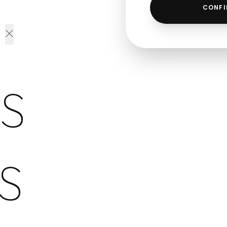
CONFI
×
S
S