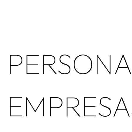
PERSONA
Félix López
EXPERTO EN RRHH
EMPRESA