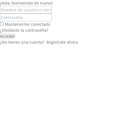
¡Hola, bienvenido de nuevo!
Mantenerme conectado
¿Olvidaste la contraseña?
Acceder
¿No tienes una cuenta?
Regístrate ahora
Félix López
EXPERTO EN RRHH
Necesito Orientación Laboral