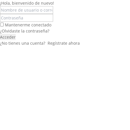
¡Hola, bienvenido de nuevo!
Mantenerme conectado
¿Olvidaste la contraseña?
Acceder
¿No tienes una cuenta?
Regístrate ahora
Félix López
EXPERTO EN RRHH
Necesito Orientación Laboral