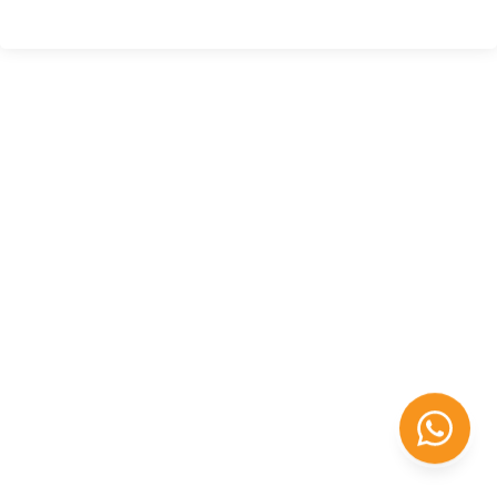
Félix López
EXPERTO EN RRHH
Necesito Orientación Laboral
Necesito soporte para mi Empresa