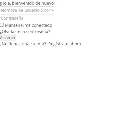
¡Hola, bienvenido de nuevo!
Mantenerme conectado
¿Olvidaste la contraseña?
Acceder
¿No tienes una cuenta?
Regístrate ahora
Félix López
EXPERTO EN RRHH
Necesito Orientación Laboral