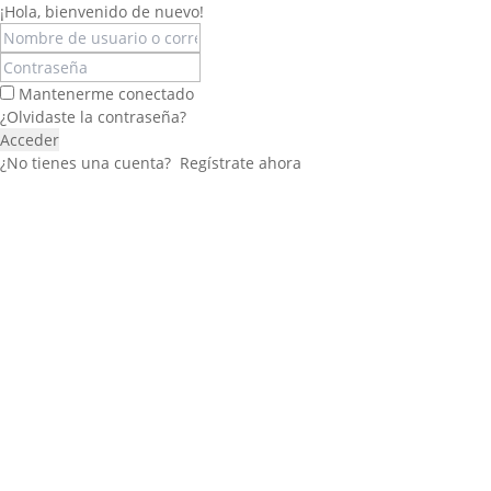
¡Hola, bienvenido de nuevo!
Mantenerme conectado
¿Olvidaste la contraseña?
Acceder
¿No tienes una cuenta?
Regístrate ahora
Félix López
EXPERTO EN RRHH
Necesito Orientación Laboral