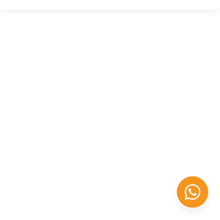
Félix López
EXPERTO EN RRHH
Necesito Orientación Laboral
Necesito soporte para mi Empresa