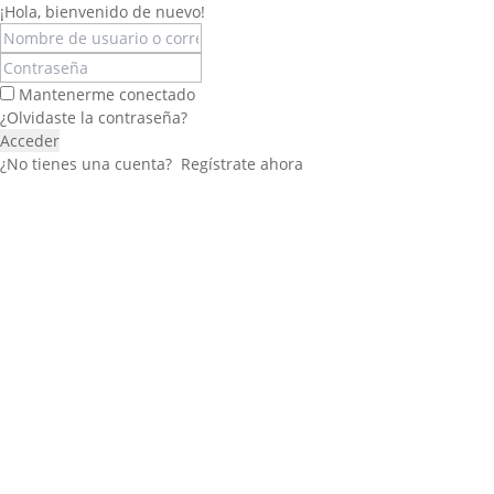
¡Hola, bienvenido de nuevo!
Mantenerme conectado
¿Olvidaste la contraseña?
Acceder
¿No tienes una cuenta?
Regístrate ahora
Félix López
EXPERTO EN RRHH
Necesito Orientación Laboral