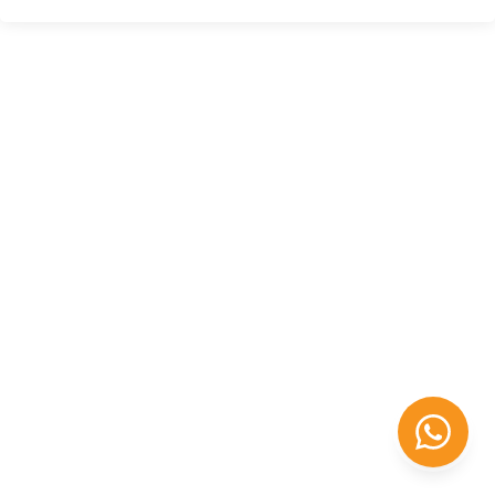
Félix López
EXPERTO EN RRHH
Necesito Orientación Laboral
Necesito soporte para mi Empresa