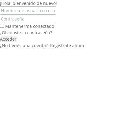
¡Hola, bienvenido de nuevo!
Mantenerme conectado
¿Olvidaste la contraseña?
Acceder
¿No tienes una cuenta?
Regístrate ahora
Félix López
EXPERTO EN RRHH
Necesito Orientación Laboral