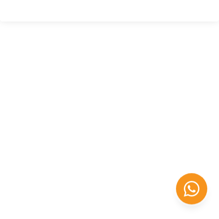
Félix López
EXPERTO EN RRHH
Necesito Orientación Laboral
Necesito soporte para mi Empresa