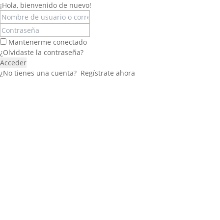
¡Hola, bienvenido de nuevo!
Mantenerme conectado
¿Olvidaste la contraseña?
Acceder
¿No tienes una cuenta?
Regístrate ahora
Félix López
EXPERTO EN RRHH
Necesito Orientación Laboral