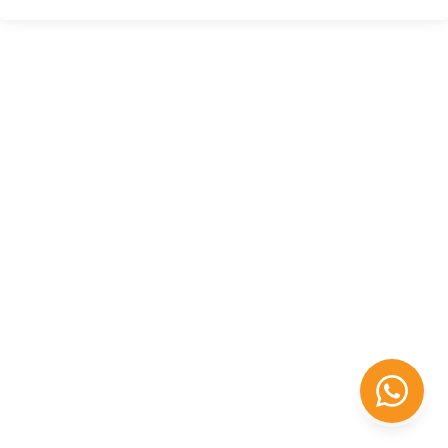
Félix López
EXPERTO EN RRHH
Necesito Orientación Laboral
Necesito soporte para mi Empresa