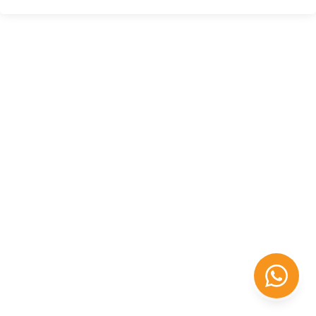
Félix López
EXPERTO EN RRHH
Necesito Orientación Laboral
Necesito soporte para mi Empresa