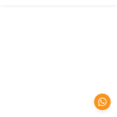
Félix López
EXPERTO EN RRHH
Necesito Orientación Laboral
Necesito soporte para mi Empresa