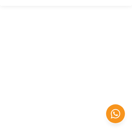
Félix López
EXPERTO EN RRHH
Necesito Orientación Laboral
Necesito soporte para mi Empresa