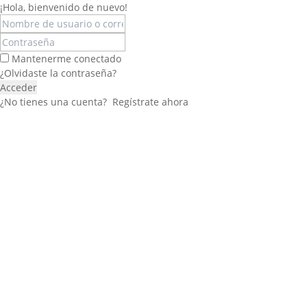
¡Hola, bienvenido de nuevo!
Mantenerme conectado
¿Olvidaste la contraseña?
Acceder
¿No tienes una cuenta?
Regístrate ahora
Félix López
EXPERTO EN RRHH
Necesito Orientación Laboral