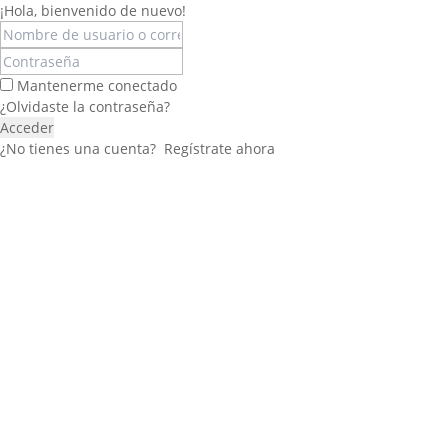
¡Hola, bienvenido de nuevo!
Mantenerme conectado
¿Olvidaste la contraseña?
Acceder
¿No tienes una cuenta?
Regístrate ahora
Félix López
EXPERTO EN RRHH
Necesito Orientación Laboral