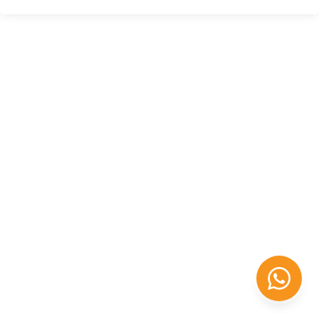
Félix López
EXPERTO EN RRHH
Necesito Orientación Laboral
Necesito soporte para mi Empresa