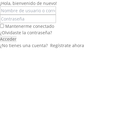
¡Hola, bienvenido de nuevo!
Mantenerme conectado
¿Olvidaste la contraseña?
Acceder
¿No tienes una cuenta?
Regístrate ahora
Félix López
EXPERTO EN RRHH
Necesito Orientación Laboral