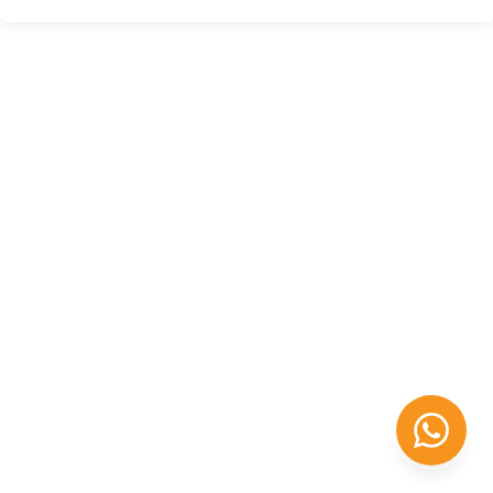
Félix López
EXPERTO EN RRHH
Necesito Orientación Laboral
Necesito soporte para mi Empresa