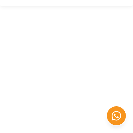
Félix López
EXPERTO EN RRHH
Necesito Orientación Laboral
Necesito soporte para mi Empresa