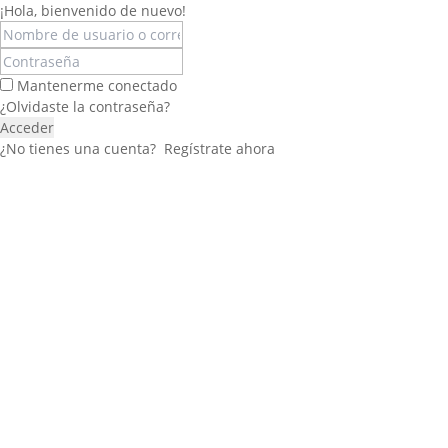
¡Hola, bienvenido de nuevo!
Mantenerme conectado
¿Olvidaste la contraseña?
Acceder
¿No tienes una cuenta?
Regístrate ahora
Félix López
EXPERTO EN RRHH
Necesito Orientación Laboral