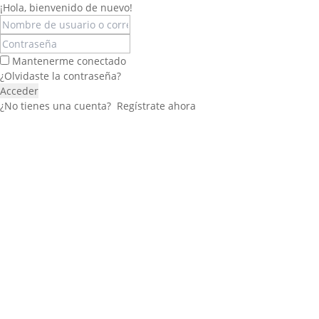
¡Hola, bienvenido de nuevo!
Mantenerme conectado
¿Olvidaste la contraseña?
Acceder
¿No tienes una cuenta?
Regístrate ahora
Félix López
EXPERTO EN RRHH
Necesito Orientación Laboral