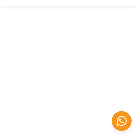
Félix López
EXPERTO EN RRHH
Necesito Orientación Laboral
Necesito soporte para mi Empresa