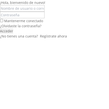
¡Hola, bienvenido de nuevo!
Mantenerme conectado
¿Olvidaste la contraseña?
Acceder
¿No tienes una cuenta?
Regístrate ahora
Félix López
EXPERTO EN RRHH
Necesito Orientación Laboral