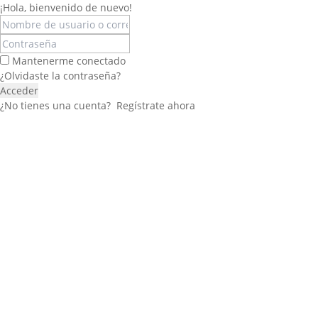
¡Hola, bienvenido de nuevo!
Mantenerme conectado
¿Olvidaste la contraseña?
Acceder
¿No tienes una cuenta?
Regístrate ahora
Félix López
EXPERTO EN RRHH
Necesito Orientación Laboral