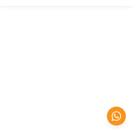
Félix López
EXPERTO EN RRHH
Necesito Orientación Laboral
Necesito soporte para mi Empresa