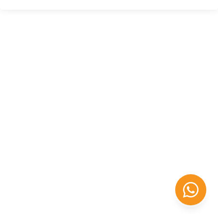
Félix López
EXPERTO EN RRHH
Necesito Orientación Laboral
Necesito soporte para mi Empresa