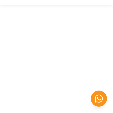
Félix López
EXPERTO EN RRHH
Necesito Orientación Laboral
Necesito soporte para mi Empresa