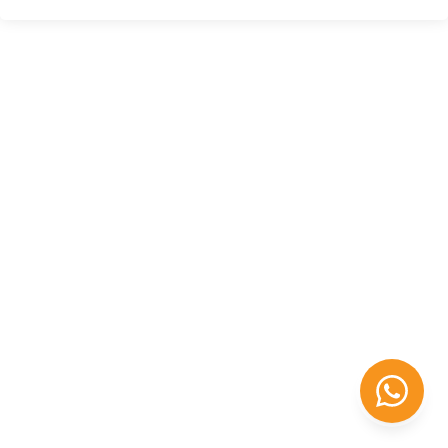
Félix López
EXPERTO EN RRHH
Necesito Orientación Laboral
Necesito soporte para mi Empresa