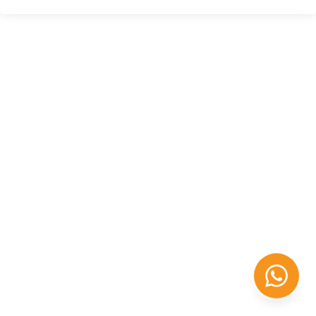
Félix López
EXPERTO EN RRHH
Necesito Orientación Laboral
Necesito soporte para mi Empresa