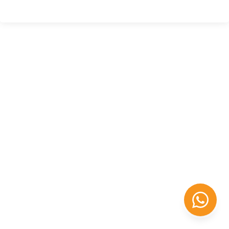
Félix López
EXPERTO EN RRHH
Necesito Orientación Laboral
Necesito soporte para mi Empresa