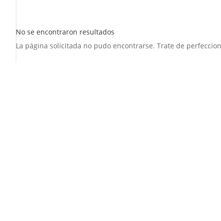
No se encontraron resultados
La página solicitada no pudo encontrarse. Trate de perfeccion
Félix López
EXPERTO EN RRHH
Necesito Orientación Laboral