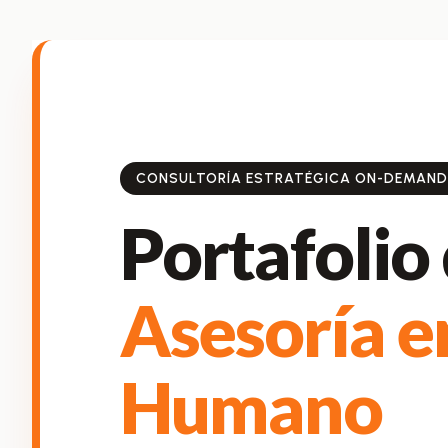
Félix López
EXPERTO EN RRHH
CONSULTORÍA ESTRATÉGICA ON-DEMAND
Portafolio 
Asesoría e
Necesito Orientación Laboral
Humano
Necesito soporte para mi Empresa