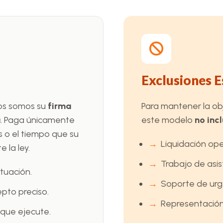
Exclusiones E
ros somos su
firma
Para mantener la obje
a
. Paga únicamente
este modelo
no inc
 o el tiempo que su
Liquidación op
 la ley.
Trabajo de asi
tuación.
Soporte de urg
pto preciso.
Representación
que ejecute.