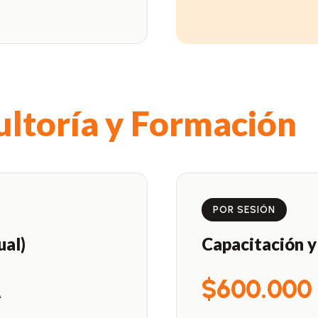
ltoría y Formación
POR SESIÓN
ual)
Capacitación 
$600.00
A